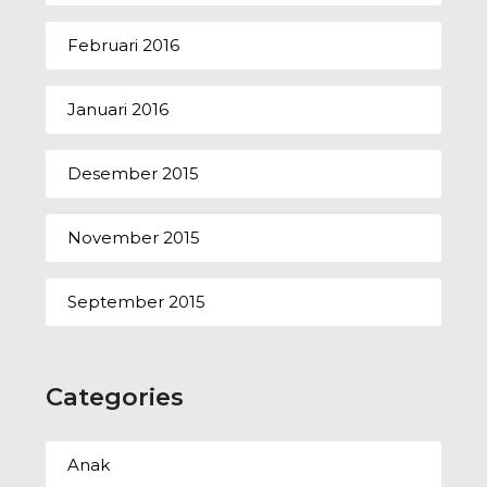
Februari 2016
Januari 2016
Desember 2015
November 2015
September 2015
Categories
Anak