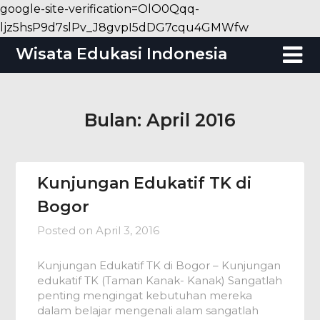
google-site-verification=OlO0Qqq-
Skip
ljz5hsP9d7slPv_J8gvpI5dDG7cqu4GMWfw
to
Wisata Edukasi Indonesia
content
Bulan:
April 2016
Kunjungan Edukatif TK di
Bogor
Posted on
April 3, 2016
Kunjungan Edukatif TK di Bogor – Kunjungan
edukatif TK (Taman Kanak- Kanak) Sangatlah
penting mengingat kebutuhan mereka
dalam belajar mengenali alam sangatlah