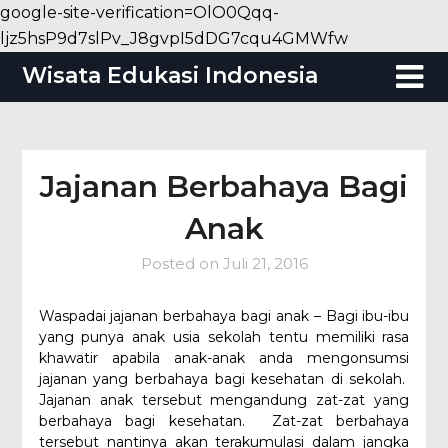
google-site-verification=OlO0Qqq-
Skip
ljz5hsP9d7slPv_J8gvpI5dDG7cqu4GMWfw
to
Wisata Edukasi Indonesia
content
Jajanan Berbahaya Bagi
Anak
Posted on
Juli 21, 2016
Waspadai jajanan berbahaya bagi anak – Bagi ibu-ibu
yang punya anak usia sekolah tentu memiliki rasa
khawatir apabila anak-anak anda mengonsumsi
jajanan yang berbahaya bagi kesehatan di sekolah.
Jajanan anak tersebut mengandung zat-zat yang
berbahaya bagi kesehatan. Zat-zat berbahaya
tersebut nantinya akan terakumulasi dalam jangka