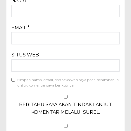
NAMA
*
EMAIL
*
SITUS WEB
Simpan nama, email, dan situs web saya pada peramban ini
untuk komentar saya berikutnya.
BERITAHU SAYA AKAN TINDAK LANJUT
KOMENTAR MELALUI SUREL.