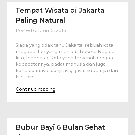
Tempat Wisata di Jakarta
Paling Natural
Posted on
Juni 5, 2016
Siapa yang tidak tahu Jakarta, sebuah kota
megapolitan yang menjadi Ibukota Negara
kita, Indonesia. Kota yang terkenal dengan
kepadatannya, padat manusia dan juga
kendaraannya, banjirnya, gaya hidup nya dan
lain-lain….
Continue reading
Bubur Bayi 6 Bulan Sehat