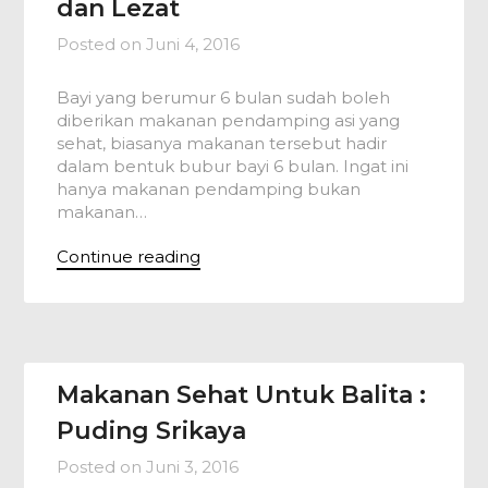
dan Lezat
Posted on
Juni 4, 2016
Bayi yang berumur 6 bulan sudah boleh
diberikan makanan pendamping asi yang
sehat, biasanya makanan tersebut hadir
dalam bentuk bubur bayi 6 bulan. Ingat ini
hanya makanan pendamping bukan
makanan…
Continue reading
Makanan Sehat Untuk Balita :
Puding Srikaya
Posted on
Juni 3, 2016