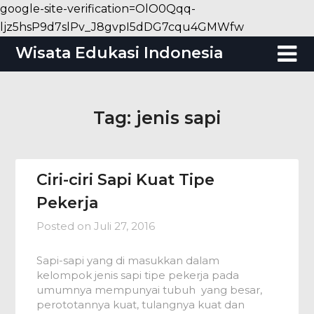
google-site-verification=OlO0Qqq-
Skip
ljz5hsP9d7slPv_J8gvpI5dDG7cqu4GMWfw
to
Wisata Edukasi Indonesia
content
Tag:
jenis sapi
Ciri-ciri Sapi Kuat Tipe
Pekerja
Posted on
Juli 27, 2016
Sapi-sapi yang di masukkan dalam
kelompok jenis sapi tipe pekerja pada
umumnya mempunyai tubuh yang besar,
perototannya kuat, tulangnya kuat dan