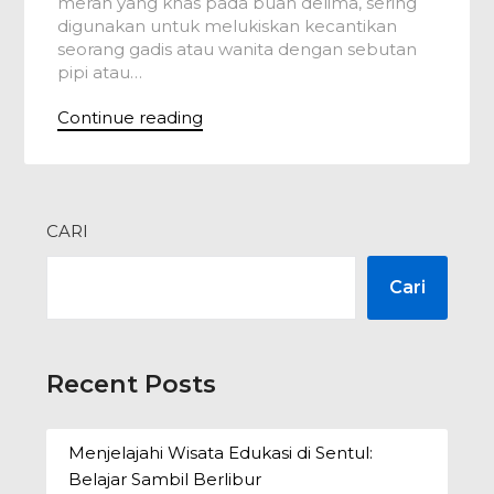
merah yang khas pada buah delima, sering
digunakan untuk melukiskan kecantikan
seorang gadis atau wanita dengan sebutan
pipi atau…
Continue reading
CARI
Cari
Recent Posts
Menjelajahi Wisata Edukasi di Sentul:
Belajar Sambil Berlibur