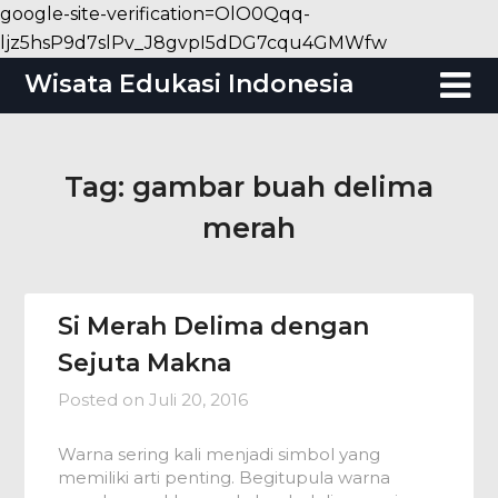
google-site-verification=OlO0Qqq-
Skip
ljz5hsP9d7slPv_J8gvpI5dDG7cqu4GMWfw
to
Wisata Edukasi Indonesia
content
Tag:
gambar buah delima
merah
Si Merah Delima dengan
Sejuta Makna
Posted on
Juli 20, 2016
Warna sering kali menjadi simbol yang
memiliki arti penting. Begitupula warna