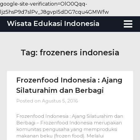
google-site-verification=OlO0Qqq-
Skip
ljz5hsP9d7slPv_J8gvpI5dDG7cqu4GMWfw
to
Wisata Edukasi Indonesia
content
Tag:
frozeners indonesia
Frozenfood Indonesia : Ajang
Silaturahim dan Berbagi
Posted on
Agustus 5, 2016
Frozenfood Indonesia : Ajang Silaturahim dan
Berbagi – Frozenfood Indonesia merupakan
komunitas pengusaha yang memproduksi
makanan beku (frozen food). Melalui