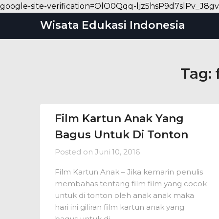
google-site-verification=OlO0Qqq-ljz5hsP9d7slPv_
Wisata Edukasi Indonesia
Tag:
Film Kartun Anak Yang
Bagus Untuk Di Tonton
Posted on
Juni 10, 2016
Film Kartun Anak – Jika kemarin penulis
membahas tentang film film yang cocok
untuk di tonton oleh anak anak maka
hari ini giliran film kartun anak yang
bagus untuk di…