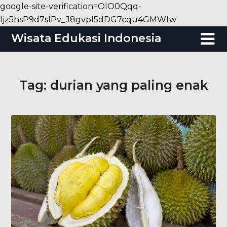
google-site-verification=OlO0Qqq-
Skip
ljz5hsP9d7slPv_J8gvpI5dDG7cqu4GMWfw
to
Wisata Edukasi Indonesia
content
Tag:
durian yang paling enak