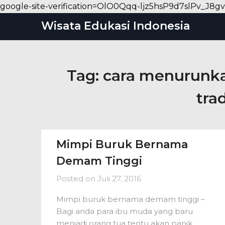
google-site-verification=OlO0Qqq-ljz5hsP9d7slPv_
Wisata Edukasi Indonesia
Tag:
cara menurunka
tra
Mimpi Buruk Bernama
Demam Tinggi
Posted on
Juli 27, 2016
Mimpi buruk bernama demam tinggi –
Bagi anda para ibu muda yang baru
menjadi orang tua tentu akan panik