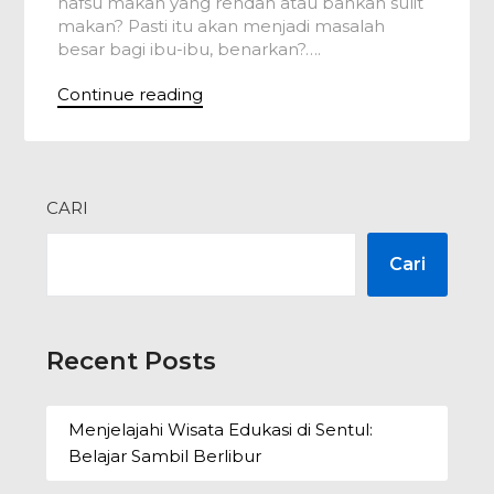
nafsu makan yang rendah atau bahkan sulit
makan? Pasti itu akan menjadi masalah
besar bagi ibu-ibu, benarkan?….
Continue reading
CARI
Cari
Recent Posts
Menjelajahi Wisata Edukasi di Sentul:
Belajar Sambil Berlibur