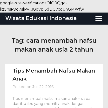
google-site-verification=OlO0Qqq-
Skip
ljz5hsP9d7slPv_J8gvpI5dDG7cqu4GMWfw
to
Wisata Edukasi Indonesia
content
Tag:
cara menambah nafsu
makan anak usia 2 tahun
Tips Menambah Nafsu Makan
Anak
Posted on
Juli 22, 2016
Tips menambah nafsu makan anak – siapa
dari ibu-ibu yang memiliki anak dengan