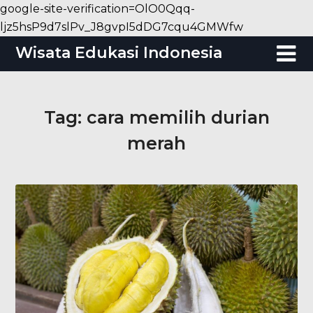
google-site-verification=OlO0Qqq-
Skip
ljz5hsP9d7slPv_J8gvpI5dDG7cqu4GMWfw
to
Wisata Edukasi Indonesia
content
Tag:
cara memilih durian
merah