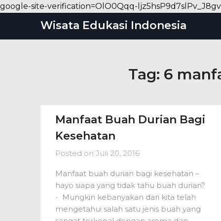
google-site-verification=OlO0Qqq-ljz5hsP9d7slPv_
Wisata Edukasi Indonesia
Tag:
6 manf
Manfaat Buah Durian Bagi
Kesehatan
Posted on
Juli 20, 2016
Manfaat buah durian bagi kesehatan –
hayo siapa yang tidak tahu buah durian?
- Mungkin kebanyakan dari kita telah
mengetahui salah satu jenis buah yang
sangat terkenal dengan aroma dan